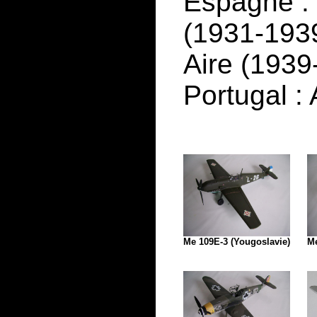
Espagne :
(1931-1939
Aire (1939-
Portugal :
Me 109E-3 (Yougoslavie)
Me