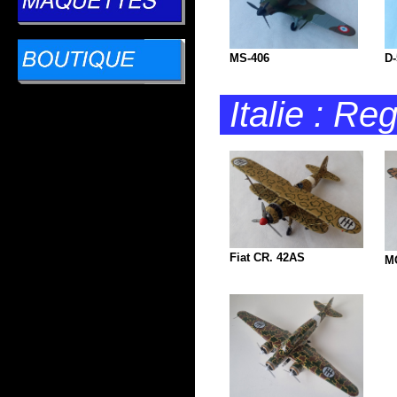
MS-406
D-
Italie : R
Fiat CR. 42AS
M